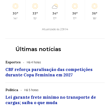
30°
33°
34°
36°
36°
14°
15°
17°
17°
18°
Atualizado às 23h14
Últimas notícias
Esportes
Há 4 horas
CBF reforça paralisação das competições
durante Copa Feminina em 2027
Política
Há 5 horas
Lei garante frete mínimo no transporte de
cargas; saiba o que muda