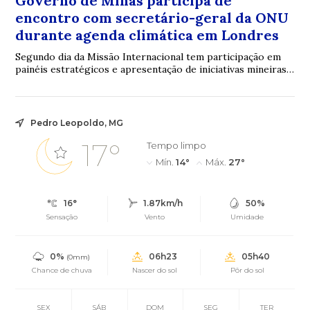
Governo de Minas participa de
encontro com secretário-geral da ONU
durante agenda climática em Londres
Segundo dia da Missão Internacional tem participação em
painéis estratégicos e apresentação de iniciativas mineiras
em sustentabilidade e inovação
Pedro Leopoldo, MG
17°
Tempo limpo
Mín.
14°
Máx.
27°
16°
1.87km/h
50%
Sensação
Vento
Umidade
0%
06h23
05h40
(0mm)
Chance de chuva
Nascer do sol
Pôr do sol
SEX
SÁB
DOM
SEG
TER