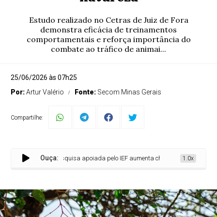
Estudo realizado no Cetras de Juiz de Fora
demonstra eficácia de treinamentos
comportamentais e reforça importância do
combate ao tráfico de animai...
25/06/2026 às 07h25
Por:
Artur Valério
Fonte:
Secom Minas Gerais
Compartilhe:
Ouça:
Pesquisa apoiada pelo IEF aumenta chances de reintrodução de
1.0x