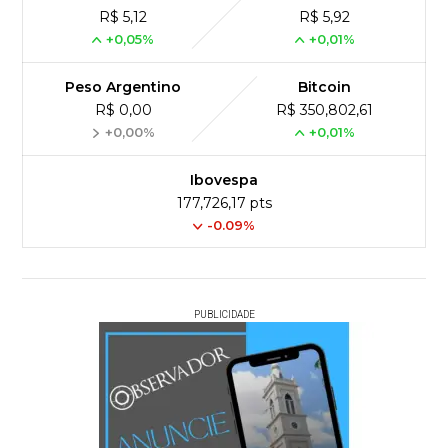
R$ 5,12
R$ 5,92
+0,05%
+0,01%
Peso Argentino
Bitcoin
R$ 0,00
R$ 350,802,61
+0,00%
+0,01%
Ibovespa
177,726,17 pts
-0.09%
PUBLICIDADE