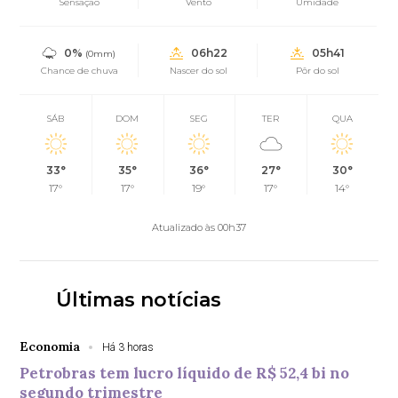
Sensação
Vento
Umidade
0%
06h22
05h41
(0mm)
Chance de chuva
Nascer do sol
Pôr do sol
SÁB
DOM
SEG
TER
QUA
33°
35°
36°
27°
30°
17°
17°
19°
17°
14°
Atualizado às 00h37
Últimas notícias
Economia
Há 3 horas
Petrobras tem lucro líquido de R$ 52,4 bi no
segundo trimestre