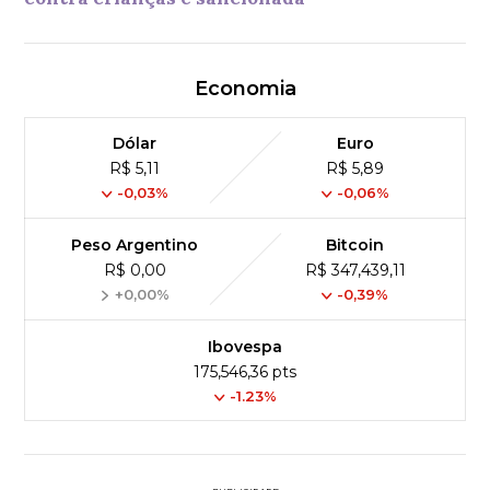
Economia
Dólar
Euro
R$ 5,11
R$ 5,89
-0,03%
-0,06%
Peso Argentino
Bitcoin
R$ 0,00
R$ 347,439,11
+0,00%
-0,39%
Ibovespa
175,546,36 pts
-1.23%