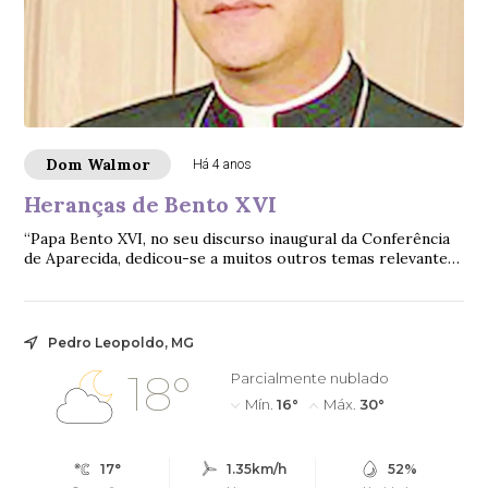
Dom Walmor
Há 4 anos
Heranças de Bento XVI
“Papa Bento XVI, no seu discurso inaugural da Conferência
de Aparecida, dedicou-se a muitos outros temas relevantes,
com lucidez intelectual e sensibilidade singular, sendo força
decisiva para a riqueza do muito atual Documento de
Aparecida.”
Pedro Leopoldo, MG
18°
Parcialmente nublado
Mín.
16°
Máx.
30°
17°
1.35km/h
52%