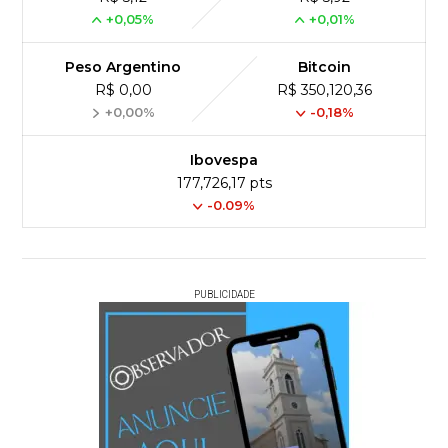
+0,05%
+0,01%
Peso Argentino
Bitcoin
R$ 0,00
R$ 350,120,36
+0,00%
-0,18%
Ibovespa
177,726,17 pts
-0.09%
PUBLICIDADE