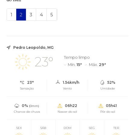
1
2
3
4
5
Pedro Leopoldo, MG
23°
Tempo limpo
Mín.
15°
Máx.
29°
23°
1.54km/h
52%
Sensação
Vento
Umidade
0%
06h22
05h41
(0mm)
Chance de chuva
Nascer do sol
Pôr do sol
SEX
SÁB
DOM
SEG
TER