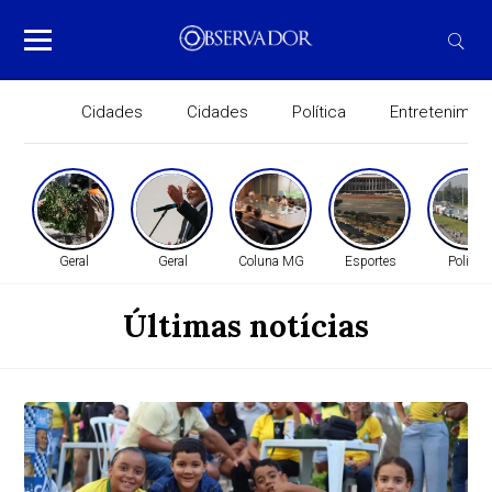
Cidades
Cidades
Política
Entretenimen
Geral
Geral
Coluna MG
Esportes
Política
Últimas notícias