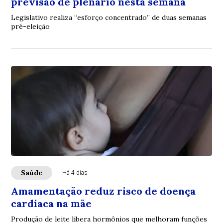
previsão de plenário nesta semana
Legislativo realiza “esforço concentrado” de duas semanas
pré-eleição
Saúde
Há 4 dias
Amamentação reduz risco de doença
cardíaca na mãe
Produção de leite libera hormônios que melhoram funções