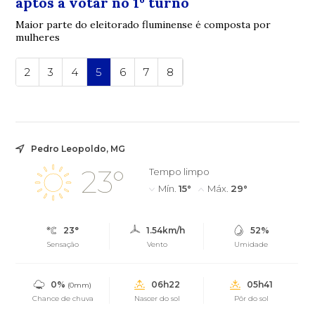
aptos a votar no 1º turno
Maior parte do eleitorado fluminense é composta por
mulheres
2
3
4
5
6
7
8
Pedro Leopoldo, MG
23°
Tempo limpo
Mín.
15°
Máx.
29°
23°
1.54km/h
52%
Sensação
Vento
Umidade
0%
06h22
05h41
(0mm)
Chance de chuva
Nascer do sol
Pôr do sol