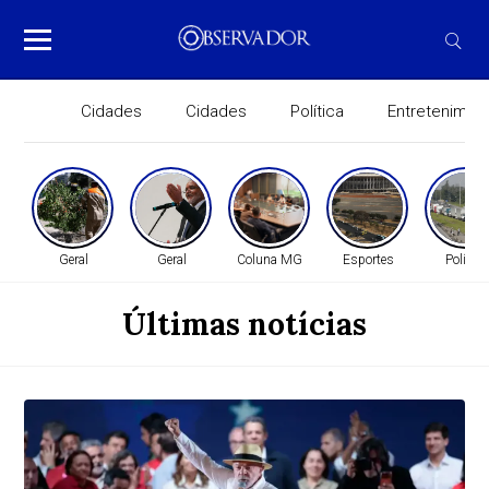
Cidades
Cidades
Política
Entretenimen
Geral
Geral
Coluna MG
Esportes
Política
Últimas notícias