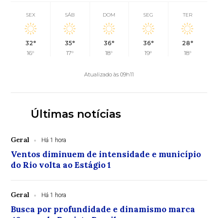
SEX
SÁB
DOM
SEG
TER
32°
35°
36°
36°
28°
16°
17°
18°
19°
18°
Atualizado às 09h11
Últimas notícias
Geral
Há 1 hora
Ventos diminuem de intensidade e município
do Rio volta ao Estágio 1
Geral
Há 1 hora
Busca por profundidade e dinamismo marca