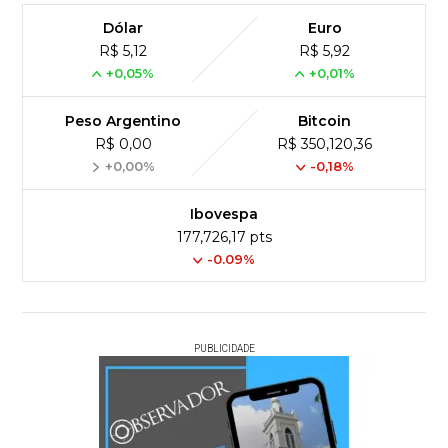
Dólar
Euro
R$ 5,12
R$ 5,92
+0,05%
+0,01%
Peso Argentino
Bitcoin
R$ 0,00
R$ 350,120,36
+0,00%
-0,18%
Ibovespa
177,726,17 pts
-0.09%
PUBLICIDADE