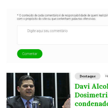
* O conteúdo de cada comentário é de responsabilidade de quem realizá-
com o propósito do site ou que contenham palavras ofensivas.
Comentar
Destaque
H
Davi Alco
Dosimetria
condenado