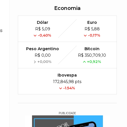
Economia
Dólar
Euro
R$ 5,09
R$ 5,88
as
-0,40%
-0,17%
Peso Argentino
Bitcoin
R$ 0,00
R$ 350,709,10
+0,00%
+0,92%
Ibovespa
172,845,98 pts
-1.54%
PUBLICIDADE