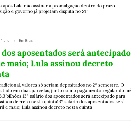
a após Lula não assinar a promulgação dentro do prazo
sição e governo já projetam disputa no ST
 1 ano
Em Brasil
o dos aposentados será antecipado
 e maio; Lula assinou decreto
nta
adicional, valores só seriam depositados no 2º semestre. O
sitado em duas parcelas, junto com o pagamento regular do mê
3,3 bilhões.13º salário dos aposentados será antecipado para
assinou decreto nesta quinta13º salário dos aposentados será
il e maio; Lula assinou decreto nesta quinta