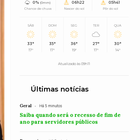
0%
06h22
05h41
(0mm)
Chance de chuva
Nascer do sol
Pôr do sol
SÁB
DOM
SEG
TER
QUA
33°
35°
36°
27°
30°
17°
17°
19°
17°
14°
Atualizado às 09h11
Últimas notícias
Geral
Há 5 minutos
Saiba quando será o recesso de fim de
ano para servidores públicos