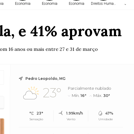
ia
Economia
Economia
Economia
Direitos Humanos
Justi
la, e 41% aprovam
om 16 anos ou mais entre 27 e 31 de março
Pedro Leopoldo, MG
23°
Parcialmente nublado
Mín.
16°
Máx.
30°
23°
1.99km/h
47%
Sensação
Vento
Umidade