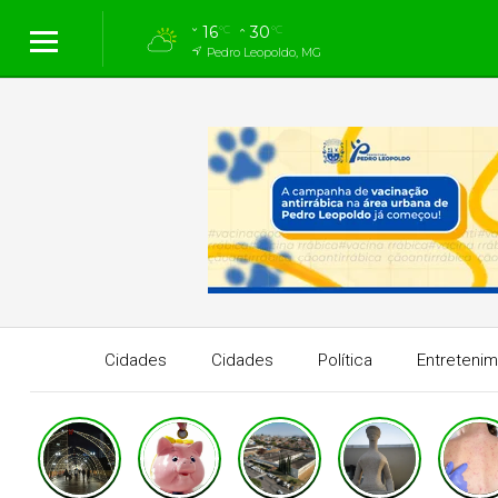
16
30
°C
°C
Pedro Leopoldo, MG
Cidades
Cidades
Política
Entreteni