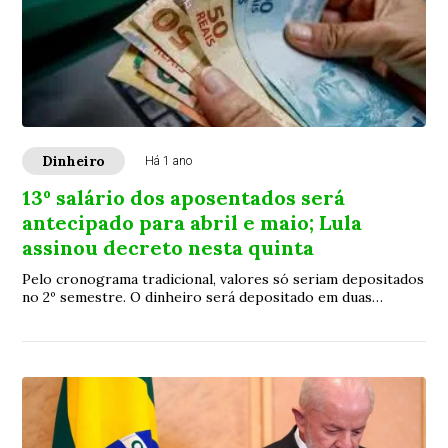
Dinheiro
Há 1 ano
13º salário dos aposentados será
antecipado para abril e maio; Lula
assinou decreto nesta quinta
Pelo cronograma tradicional, valores só seriam depositados
no 2º semestre. O dinheiro será depositado em duas
parcelas, junto com o pagamento regular do mês; ao todo,
serão R$ 73,3 bilhões.13º salário dos aposentados será
antecipado para abril e maio; Lula assinou decreto nesta
quinta13º salário dos aposentados será antecipado para
abril e maio; Lula assinou decreto nesta quinta