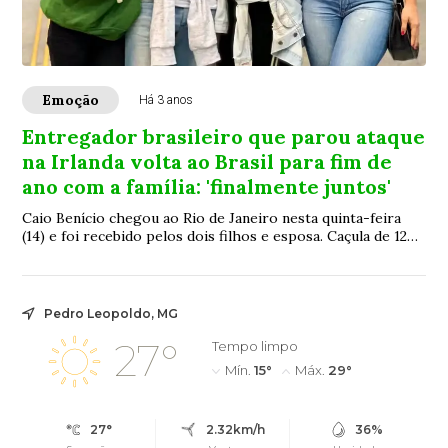
Emoção
Há 3 anos
Entregador brasileiro que parou ataque
na Irlanda volta ao Brasil para fim de
ano com a família: 'finalmente juntos'
Caio Benício chegou ao Rio de Janeiro nesta quinta-feira
(14) e foi recebido pelos dois filhos e esposa. Caçula de 12
anos correu para abraçar o pai.
Pedro Leopoldo, MG
27°
Tempo limpo
Mín.
15°
Máx.
29°
27°
2.32km/h
36%