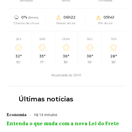
Sensação
Vento
Umidade
0%
06h22
05h41
(0mm)
Chance de chuva
Nascer do sol
Pôr do sol
SEX
SÁB
DOM
SEG
TER
32°
35°
36°
36°
28°
16°
17°
18°
19°
18°
Atualizado às 12h11
Últimas notícias
Economia
Há 14 minutos
Entenda o que muda com a nova Lei do Frete