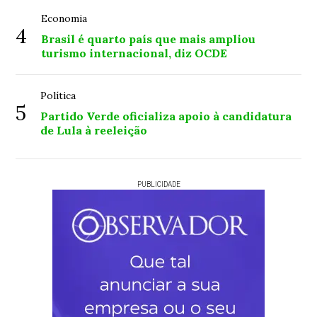
Economia
4
Brasil é quarto país que mais ampliou
turismo internacional, diz OCDE
Política
5
Partido Verde oficializa apoio à candidatura
de Lula à reeleição
PUBLICIDADE