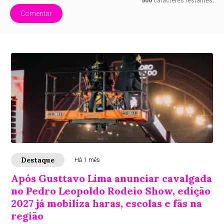
500
caracteres restantes.
Comentar
Destaque
Há 1 mês
Após Gusttavo Lima anunciar cavalgada
no Pedro Leopoldo Rodeio Show, edição
2027 já mobiliza haras, escolas e fãs na
região