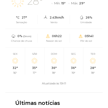
28°
Mín.
15°
Máx.
29°
27°
2.43km/h
26%
Sensação
Vento
Umidade
0%
06h22
05h41
(0mm)
Chance de chuva
Nascer do sol
Pôr do sol
SEX
SÁB
DOM
SEG
TER
32°
35°
36°
36°
28°
16°
17°
18°
19°
18°
Atualizado às 15h11
Últimas notícias