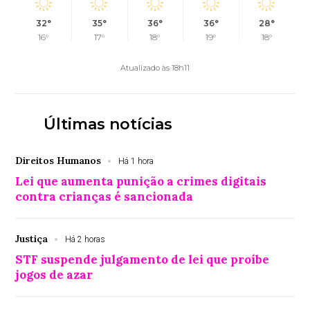
32°
35°
36°
36°
28°
16°
17°
18°
19°
18°
Atualizado às 18h11
Últimas notícias
Direitos Humanos
Há 1 hora
Lei que aumenta punição a crimes digitais
contra crianças é sancionada
Justiça
Há 2 horas
STF suspende julgamento de lei que proíbe
jogos de azar