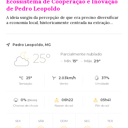
Ecossistema de Cooperação e Inovação
de Pedro Leopoldo
A ideia surgiu da percepção de que era preciso diversificar
a economia local, historicamente centrada na extração
mineral, e preparar os jovens para novas oportunidades de
trabalho em setores estratégicos
Pedro Leopoldo, MG
25°
Parcialmente nublado
Mín.
15°
Máx.
29°
25°
2.03km/h
37%
Sensação
Vento
Umidade
0%
06h22
05h41
(0mm)
Chance de chuva
Nascer do sol
Pôr do sol
SEX
SÁB
DOM
SEG
TER