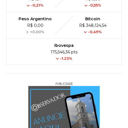
-0,21%
-0,55%
Peso Argentino
Bitcoin
R$ 0,00
R$ 348,124,54
+0,00%
-0,49%
Ibovespa
175,546,36 pts
-1.23%
PUBLICIDADE