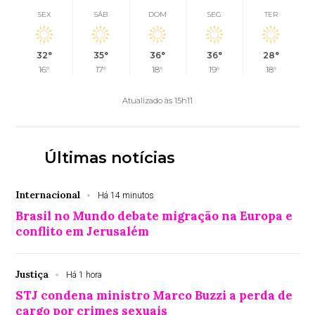
SEX
SÁB
DOM
SEG
TER
32°
35°
36°
36°
28°
16°
17°
18°
19°
18°
Atualizado às 15h11
Últimas notícias
Internacional
Há 14 minutos
Brasil no Mundo debate migração na Europa e
conflito em Jerusalém
Justiça
Há 1 hora
STJ condena ministro Marco Buzzi a perda de
cargo por crimes sexuais