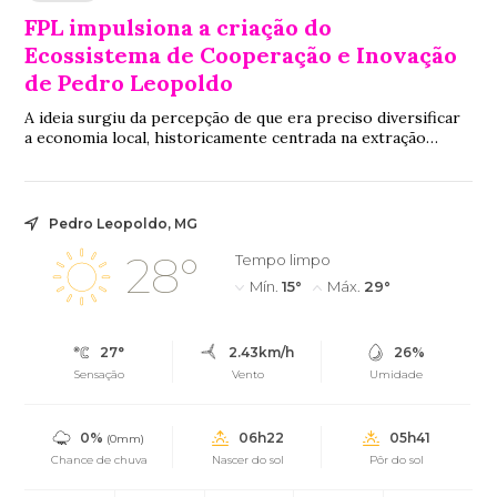
FPL impulsiona a criação do
Ecossistema de Cooperação e Inovação
de Pedro Leopoldo
A ideia surgiu da percepção de que era preciso diversificar
a economia local, historicamente centrada na extração
mineral, e preparar os jovens para novas oportunidades de
trabalho em setores estratégicos
Pedro Leopoldo, MG
28°
Tempo limpo
Mín.
15°
Máx.
29°
27°
2.43km/h
26%
Sensação
Vento
Umidade
0%
06h22
05h41
(0mm)
Chance de chuva
Nascer do sol
Pôr do sol