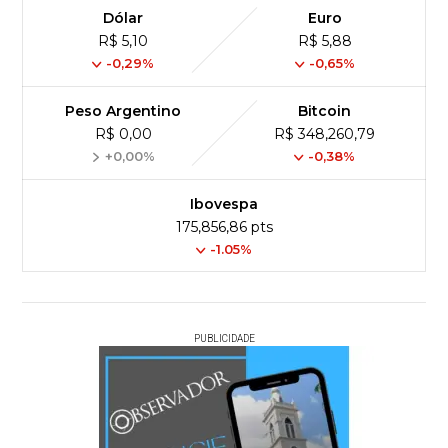
Dólar
Euro
R$ 5,10
R$ 5,88
-0,29%
-0,65%
Peso Argentino
Bitcoin
R$ 0,00
R$ 348,260,79
+0,00%
-0,38%
Ibovespa
175,856,86 pts
-1.05%
PUBLICIDADE