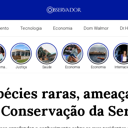
mento
Tecnologia
Economia
Dom Walmor
Dr.
Humanos
Justiça
Saúde
Economia
Economia
Internaci
pécies raras, amea
Conservação da Se