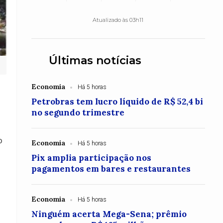
Atualizado às 03h11
Últimas notícias
Economia
Há 5 horas
Petrobras tem lucro líquido de R$ 52,4 bi
no segundo trimestre
o
Economia
Há 5 horas
Pix amplia participação nos
pagamentos em bares e restaurantes
Economia
Há 5 horas
Ninguém acerta Mega-Sena; prêmio