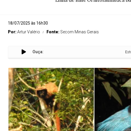
Linha de Base Ornitofaunística b
18/07/2025 às 16h30
Por:
Artur Valério
Fonte:
Secom Minas Gerais
Ouça:
Estudo reve