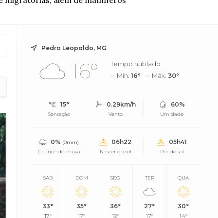
 e migratórias, além de mamíferos
Pedro Leopoldo, MG
16°
Tempo nublado
Mín.
16°
Máx.
30°
rra do Espinhaço
15°
0.29km/h
60%
Sensação
Vento
Umidade
0%
06h22
05h41
(0mm)
Chance de chuva
Nascer do sol
Pôr do sol
SÁB
DOM
SEG
TER
QUA
33°
35°
36°
27°
30°
17°
17°
19°
17°
14°