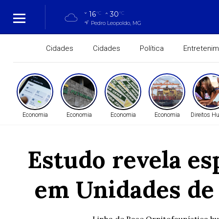
16
30
°C
°C
Pedro Leopoldo, MG
Cidades
Cidades
Política
Entreteni
Economia
Economia
Economia
Economia
Direitos 
Estudo revela es
em Unidades de 