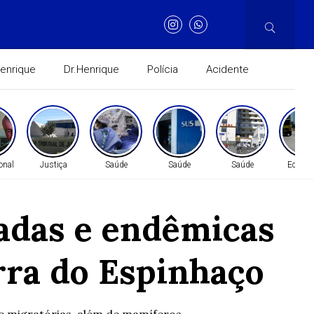
Henrique
Dr.Henrique
Polícia
Acidente
onal
Justiça
Saúde
Saúde
Saúde
Econo
çadas e endêmicas
rra do Espinhaço