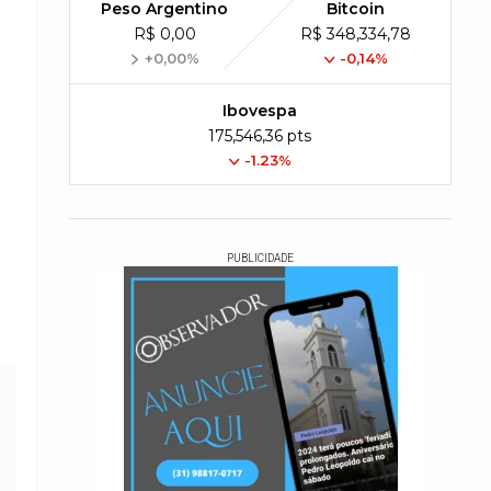
Peso Argentino
Bitcoin
R$ 0,00
R$ 348,334,78
+0,00%
-0,14%
Ibovespa
175,546,36 pts
-1.23%
o
PUBLICIDADE