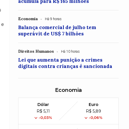
acumula para R$ 165 milhões
s
Economia
Há 9 horas
 e
Balança comercial de julho tem
superávit de US$ 7 bilhões
Direitos Humanos
Há 10 horas
Lei que aumenta punição a crimes
digitais contra crianças é sancionada
Economia
Dólar
Euro
R$ 5,11
R$ 5,89
-0,03%
-0,06%