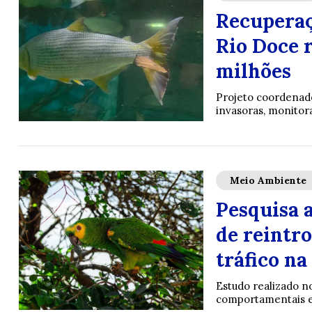
Recuperaç
Rio Doce 
milhões
Projeto coordenado
invasoras, monitor
Meio Ambiente
Pesquisa 
de reintr
tráfico na
Estudo realizado n
comportamentais e 