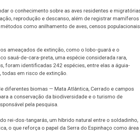
ndar o conhecimento sobre as aves residentes e migratória
tação, reprodução e descanso, além de registrar mamíferos
am métodos como anilhamento de aves, censos populacionais
eros ameaçados de extinção, como o lobo-guará e o
co sauá-de-cara-preta, uma espécie considerada rara,
s, foram identificadas 242 espécies, entre elas a águia-
 todas em risco de extinção.
de diferentes biomas — Mata Atlântica, Cerrado e campos
para a conservação da biodiversidade e o turismo de
esponsável pela pesquisa.
o rei-dos-tangarás, um híbrido natural entre o soldadinho,
tica, o que reforça o papel da Serra do Espinhaço como área