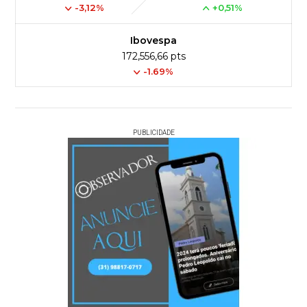
-3,12%
+0,51%
Ibovespa
172,556,66 pts
-1.69%
PUBLICIDADE