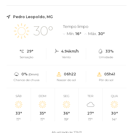
Pedro Leopoldo, MG
30°
Tempo limpo
Mín.
16°
Máx.
30°
29°
4.94km/h
33%
Sensação
Vento
Umidade
0%
06h22
05h41
(0mm)
Chance de chuva
Nascer do sol
Pôr do sol
SÁB
DOM
SEG
TER
QUA
33°
35°
36°
27°
30°
17°
17°
19°
17°
14°
Atualizado às 12h11