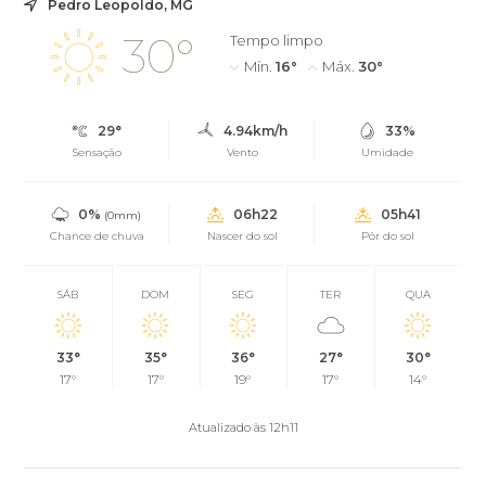
Pedro Leopoldo, MG
30°
Tempo limpo
Mín.
16°
Máx.
30°
29°
4.94km/h
33%
Sensação
Vento
Umidade
0%
06h22
05h41
(0mm)
Chance de chuva
Nascer do sol
Pôr do sol
SÁB
DOM
SEG
TER
QUA
33°
35°
36°
27°
30°
17°
17°
19°
17°
14°
Atualizado às 12h11