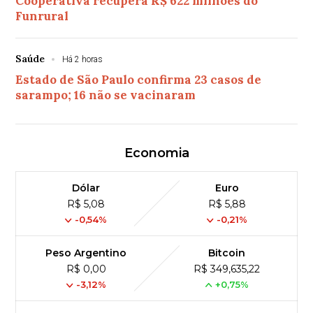
Cooperativa recupera R$ 622 milhões do
Funrural
Saúde
Há 2 horas
Estado de São Paulo confirma 23 casos de
sarampo; 16 não se vacinaram
Economia
Dólar
Euro
R$ 5,08
R$ 5,88
-0,54%
-0,21%
Peso Argentino
Bitcoin
R$ 0,00
R$ 349,635,22
-3,12%
+0,75%