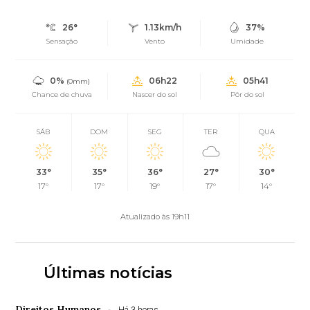
26°
1.13km/h
37%
Sensação
Vento
Umidade
0%
06h22
05h41
(0mm)
Chance de chuva
Nascer do sol
Pôr do sol
SÁB
DOM
SEG
TER
QUA
33°
35°
36°
27°
30°
17°
17°
19°
17°
14°
Atualizado às 19h11
Últimas notícias
Direitos Humanos