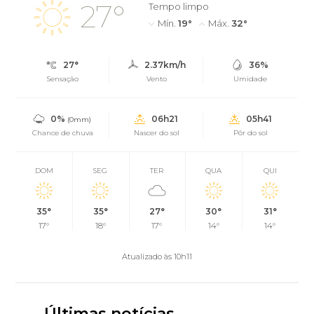
27°
Tempo limpo
Mín.
19°
Máx.
32°
27°
2.37km/h
36%
Sensação
Vento
Umidade
0%
06h21
05h41
(0mm)
Chance de chuva
Nascer do sol
Pôr do sol
DOM
SEG
TER
QUA
QUI
35°
35°
27°
30°
31°
17°
18°
17°
14°
14°
Atualizado às 10h11
Últimas notícias