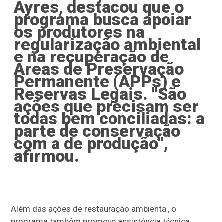
Ayres, destacou que o
programa busca apoiar
os produtores na
regularização ambiental
e na recuperação de
Áreas de Preservação
Permanente (APPs) e
Reservas Legais. "São
ações que precisam ser
todas bem conciliadas: a
parte de conservação
com a de produção",
afirmou.
Além das ações de restauração ambiental, o
programa também promove assistência técnica,