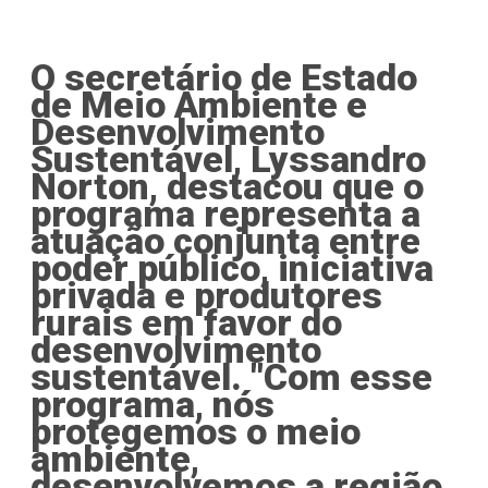
O secretário de Estado
de Meio Ambiente e
Desenvolvimento
Sustentável, Lyssandro
Norton, destacou que o
programa representa a
atuação conjunta entre
poder público, iniciativa
privada e produtores
rurais em favor do
desenvolvimento
sustentável. "Com esse
programa, nós
protegemos o meio
ambiente,
desenvolvemos a região