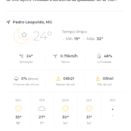
municípios prioritários do estado
Pedro Leopoldo, MG
24°
Tempo limpo
Mín.
19°
Máx.
32°
24°
0.75km/h
48%
Sensação
Vento
Umidade
0%
06h21
05h41
(0mm)
Chance de chuva
Nascer do sol
Pôr do sol
SEG
TER
QUA
QUI
SEX
°
°
35°
27°
30°
31°
18°
17°
14°
14°