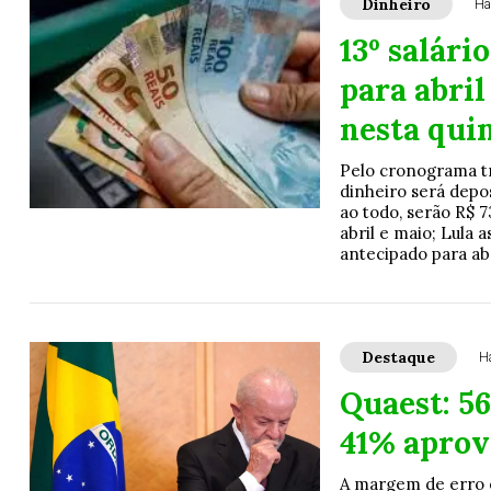
Dinheiro
Há
13º salári
para abril
nesta qui
Pelo cronograma tr
dinheiro será depo
ao todo, serão R$ 7
abril e maio; Lula 
antecipado para abr
Destaque
H
Quaest: 5
41% apro
A margem de erro e