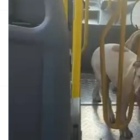
Justiça
Saúde
Educação
Geral
Econom
Cães da raça pi
'Não querem descer de jeito nenhum', diz p