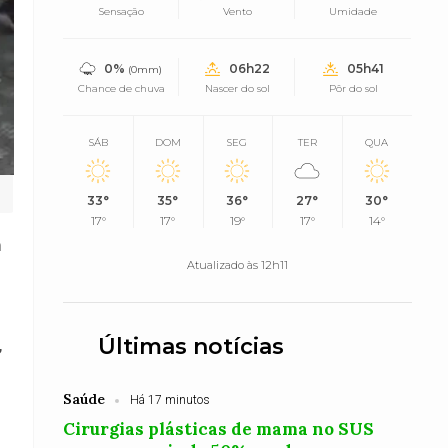
Sensação
Vento
Umidade
0%
06h22
05h41
(0mm)
Chance de chuva
Nascer do sol
Pôr do sol
SÁB
DOM
SEG
TER
QUA
33°
35°
36°
27°
30°
17°
17°
19°
17°
14°
m
Atualizado às 12h11
Últimas notícias
,
Saúde
Há 17 minutos
Cirurgias plásticas de mama no SUS