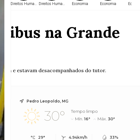
a
Direitos Humanos
Direitos Humanos
Economia
Economia
Econo
ônibus na Grande
inheira e estavam desacompanhados do tutor.
Pedro Leopoldo, MG
30°
Tempo limpo
Mín.
16°
Máx.
30°
29°
4.94km/h
33%