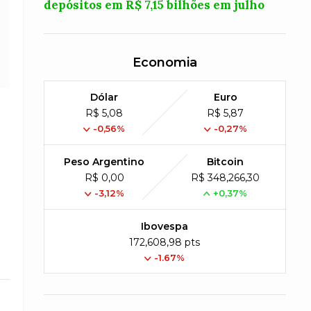
depósitos em R$ 7,15 bilhões em julho
Economia
Dólar
Euro
R$ 5,08
R$ 5,87
-0,56%
-0,27%
Peso Argentino
Bitcoin
R$ 0,00
R$ 348,266,30
-3,12%
+0,37%
Ibovespa
172,608,98 pts
-1.67%