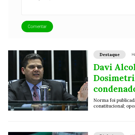
Comentar
Destaque
H
Davi Alco
Dosimetria
condenado
Norma foi publicad
constitucional; opo