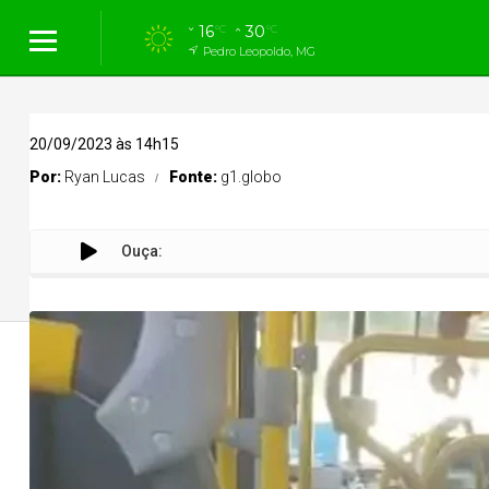
16
30
°C
°C
Pedro Leopoldo, MG
20/09/2023 às 14h15
Por:
Ryan Lucas
Fonte:
g1.globo
Ouça:
Cidades
Cidades
Política
Entreteni