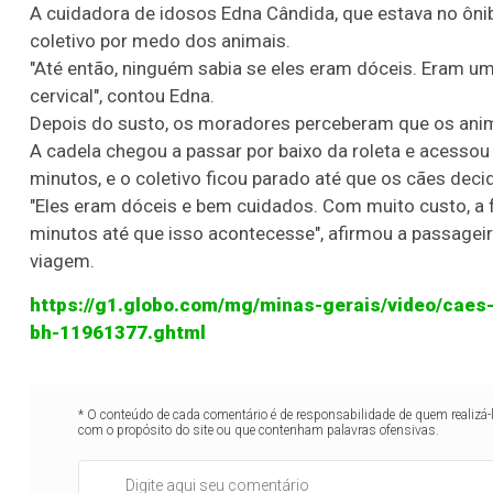
A cuidadora de idosos Edna Cândida, que estava no ôn
coletivo por medo dos animais.
"Até então, ninguém sabia se eles eram dóceis. Eram 
cervical", contou Edna.
Depois do susto, os moradores perceberam que os anim
A cadela chegou a passar por baixo da roleta e acessou 
minutos, e o coletivo ficou parado até que os cães deci
"Eles eram dóceis e bem cuidados. Com muito custo, a
minutos até que isso acontecesse", afirmou a passagei
viagem.
https://g1.globo.com/mg/minas-gerais/video/caes-
bh-11961377.ghtml
* O conteúdo de cada comentário é de responsabilidade de quem realizá-
com o propósito do site ou que contenham palavras ofensivas.