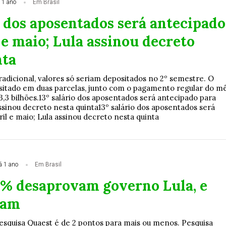
 1 ano
Em Brasil
o dos aposentados será antecipado
 e maio; Lula assinou decreto
nta
adicional, valores só seriam depositados no 2º semestre. O
sitado em duas parcelas, junto com o pagamento regular do mê
3,3 bilhões.13º salário dos aposentados será antecipado para
assinou decreto nesta quinta13º salário dos aposentados será
il e maio; Lula assinou decreto nesta quinta
á 1 ano
Em Brasil
6% desaprovam governo Lula, e
vam
squisa Quaest é de 2 pontos para mais ou menos. Pesquisa