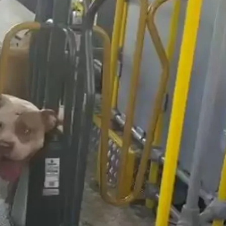
ia
Coluna MG
Justiça
Saúde
Coluna MG
Justiç
tbull embarcam em 
BH
assageira Os dois cachorros subiram no coletivo sem foc