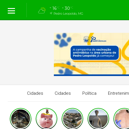
16
30
°C
°C
Pedro Leopoldo, MG
Cidades
Cidades
Política
Entreteni