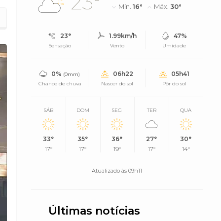
23°
Mín.
16°
Máx.
30°
BRT é interrompido
23°
1.99km/h
47%
Sensação
Vento
Umidade
0%
06h22
05h41
(0mm)
Chance de chuva
Nascer do sol
Pôr do sol
SÁB
DOM
SEG
TER
QUA
33°
35°
36°
27°
30°
17°
17°
19°
17°
14°
Atualizado às 09h11
Últimas notícias