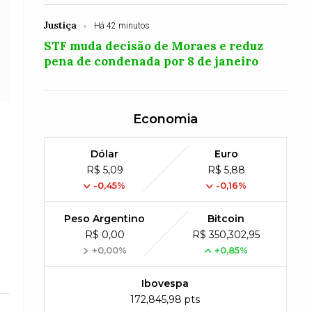
Justiça
Há 42 minutos
STF muda decisão de Moraes e reduz
pena de condenada por 8 de janeiro
Economia
Dólar
Euro
R$ 5,09
R$ 5,88
-0,45%
-0,16%
Peso Argentino
Bitcoin
R$ 0,00
R$ 350,302,95
+0,00%
+0,85%
Ibovespa
172,845,98 pts