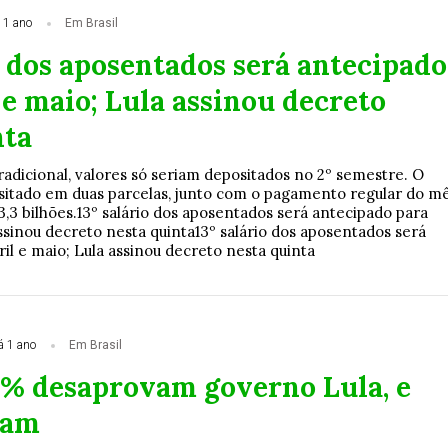
 1 ano
Em Brasil
o dos aposentados será antecipado
 e maio; Lula assinou decreto
nta
adicional, valores só seriam depositados no 2º semestre. O
sitado em duas parcelas, junto com o pagamento regular do mê
3,3 bilhões.13º salário dos aposentados será antecipado para
assinou decreto nesta quinta13º salário dos aposentados será
il e maio; Lula assinou decreto nesta quinta
á 1 ano
Em Brasil
6% desaprovam governo Lula, e
vam