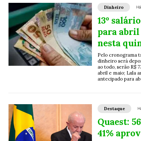
Dinheiro
Há
13º salári
para abril
nesta qui
Pelo cronograma tr
dinheiro será depo
ao todo, serão R$ 7
abril e maio; Lula 
antecipado para abr
Destaque
H
Quaest: 5
41% apro