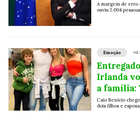
A margem de erro e
ouviu 2.004 pessoa
Emoção
Há 
Entregado
Irlanda vo
a família:
Caio Benício chegou
dois filhos e espos