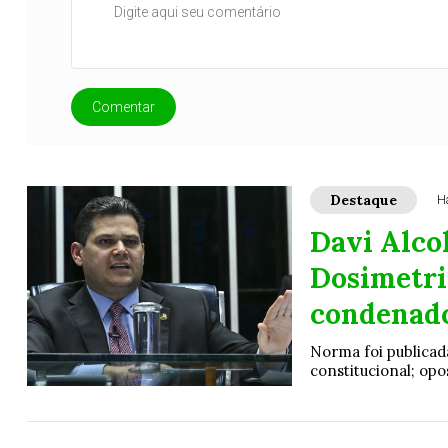
Comentar
Destaque
H
Davi Alco
Dosimetria
condenado
Norma foi publicad
constitucional; opo