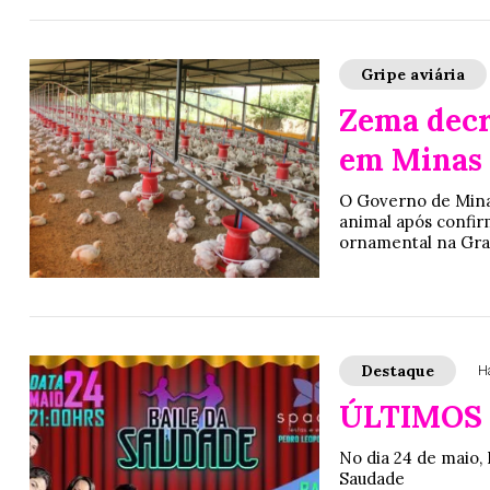
Gripe aviária
Zema decr
em Minas
O Governo de Minas
animal após confir
ornamental na Gran
Destaque
H
ÚLTIMOS 
No dia 24 de maio,
Saudade