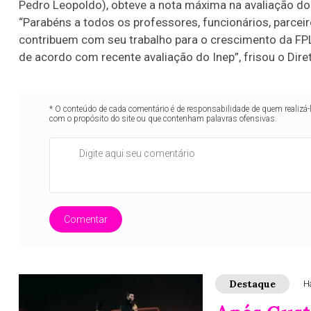
Pedro Leopoldo), obteve a nota máxima na avaliação do
“Parabéns a todos os professores, funcionários, parcei
contribuem com seu trabalho para o crescimento da FPL
de acordo com recente avaliação do Inep”, frisou o Dire
* O conteúdo de cada comentário é de responsabilidade de quem realizá-
com o propósito do site ou que contenham palavras ofensivas.
Comentar
Destaque
H