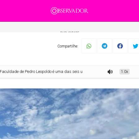
PUBLICIDADE
Compartilhe:
de Pedro Leopoldo é uma das seis universidades de Minas entre as melhores d
1.0x
mento
Tecnologia
Economia
Dom Walmor
Dr.