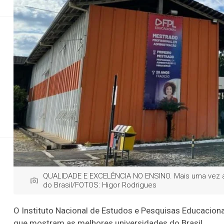
Direitos Humanos
Direitos Humanos
Geral
Justiça
Justiç
Faculdade d
universidades d
Levantamento foi feito 
QUALIDADE E EXCELÊNCIA NO ENSINO. Mais uma vez a 
do Brasil/FOTOS: Higor Rodrigues
O Instituto Nacional de Estudos e Pesquisas Educacionais
que mostram as melhores universidades do Brasil.