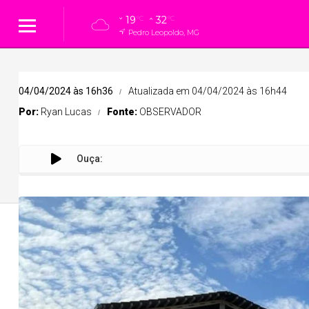
19
32
°C
°C
Pedro Leopoldo, MG
04/04/2024 às 16h36
Atualizada em 04/04/2024 às 16h44
Por:
Ryan Lucas
Fonte:
OBSERVADOR
Ouça:
Faculdade 
Cidades
Cidades
Política
Entreteni