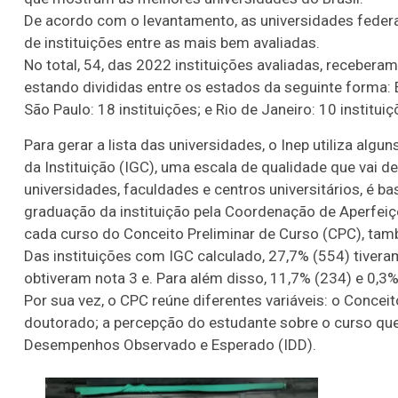
De acordo com o levantamento, as universidades feder
de instituições entre as mais bem avaliadas.
No total, 54, das 2022 instituições avaliadas, receber
estando divididas entre os estados da seguinte forma: Es
São Paulo: 18 instituições; e Rio de Janeiro: 10 instituiç
Para gerar a lista das universidades, o Inep utiliza algu
da Instituição (IGC), uma escala de qualidade que vai de
universidades, faculdades e centros universitários, é ba
graduação da instituição pela Coordenação de Aperfeiç
cada curso do Conceito Preliminar de Curso (CPC), ta
Das instituições com IGC calculado, 27,7% (554) tivera
obtiveram nota 3 e. Para além disso, 11,7% (234) e 0,3%
Por sua vez, o CPC reúne diferentes variáveis: o Conc
doutorado; a percepção do estudante sobre o curso que f
Desempenhos Observado e Esperado (IDD).