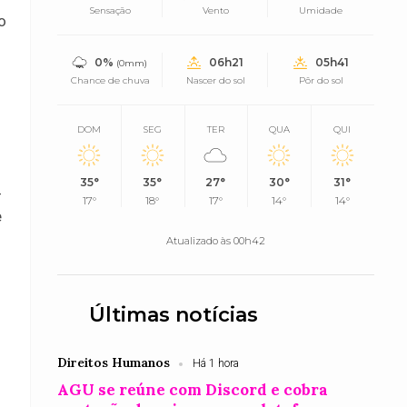
Sensação
Vento
Umidade
o
0%
06h21
05h41
(0mm)
Chance de chuva
Nascer do sol
Pôr do sol
DOM
SEG
TER
QUA
QUI
35°
35°
27°
30°
31°
-
17°
18°
17°
14°
14°
e
Atualizado às 00h42
Últimas notícias
Direitos Humanos
Há 1 hora
AGU se reúne com Discord e cobra