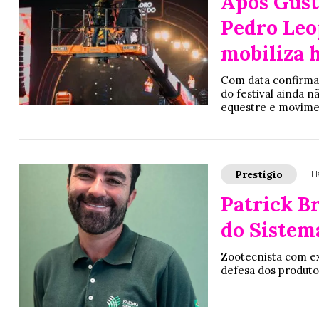
Após Gust
Pedro Leo
mobiliza h
Com data confirma
do festival ainda n
equestre e movime
Prestígio
H
Patrick B
do Sistem
Zootecnista com ex
defesa dos produto