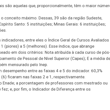
ais são aquelas que, proporcionalmente, têm o maior númer
am o conceito máximo. Dessas, 39 são da região Sudeste,
pírito Santo: 5 instituições; Minas Gerais: 6 instituições;
ões.
ns indicadores, entre eles o Índice Geral de Cursos Avaliados
 1 (piores) a 5 (melhores). Esse índice, que abrange
seado em dois critérios: Nota atribuída à cada curso de pós
oamento de Pessoal de Nível Superior (Capes); E a média d
mbém mensurado pelo Inep.
m desempenho entre as faixas 4 e 5 do indicador. 60,3%
 (6) ficaram nas faixas 2 e 1, respectivamente.
eito Enade; a porcentagem de professores com mestrado ou
ez; e, por fim, o Indicador de Diferença entre os