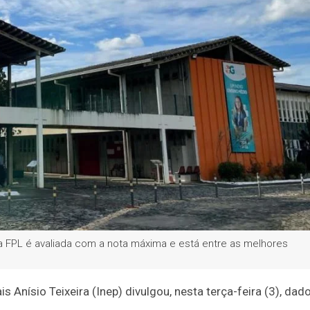
a
Política
Educação
Justiça
Saúde
Justiç
e Pedro Leopoldo é 
e Minas entre as me
pelo Instituto Nacional de Estudos e Pesquisas Educacionai
FPL é avaliada com a nota máxima e está entre as melhores
 Anísio Teixeira (Inep) divulgou, nesta terça-feira (3), dad