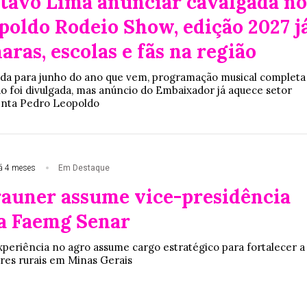
tavo Lima anunciar cavalgada no
poldo Rodeio Show, edição 2027 j
aras, escolas e fãs na região
da para junho do ano que vem, programação musical completa
ão foi divulgada, mas anúncio do Embaixador já aquece setor
nta Pedro Leopoldo
á 4 meses
Em Destaque
rauner assume vice-presidência
a Faemg Senar
periência no agro assume cargo estratégico para fortalecer a
res rurais em Minas Gerais