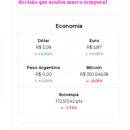
decisão que anulou marco temporal
Economia
Dólar
Euro
R$ 5,08
R$ 5,87
+0,04%
+0,00%
Peso Argentino
Bitcoin
R$ 0,00
R$ 350,046,58
+0,00%
-0,01%
Ibovespa
172,513,42 pts
-1.73%