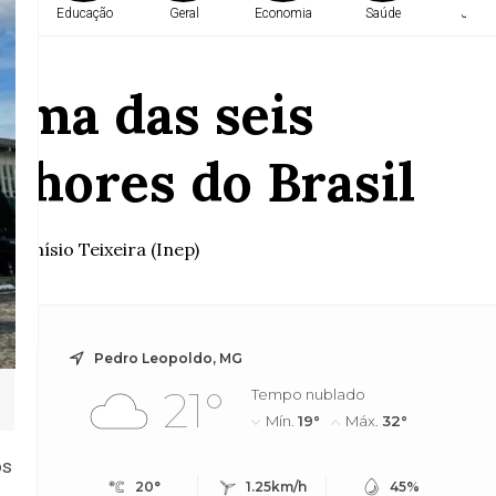
a
Educação
Geral
Economia
Saúde
Justi
uma das seis
lhores do Brasil
s Anísio Teixeira (Inep)
Pedro Leopoldo, MG
21°
Tempo nublado
Mín.
19°
Máx.
32°
os
20°
1.25km/h
45%