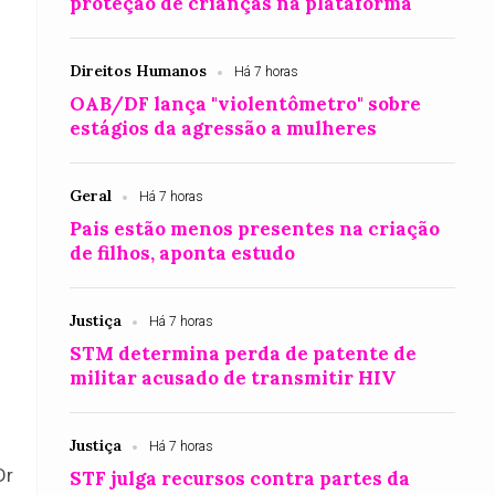
proteção de crianças na plataforma
Direitos Humanos
Há 7 horas
OAB/DF lança "violentômetro" sobre
estágios da agressão a mulheres
Geral
Há 7 horas
Pais estão menos presentes na criação
de filhos, aponta estudo
Justiça
Há 7 horas
STM determina perda de patente de
militar acusado de transmitir HIV
Justiça
Há 7 horas
Dr
STF julga recursos contra partes da