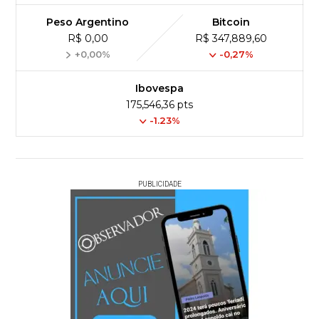
Peso Argentino
Bitcoin
R$ 0,00
R$ 347,889,60
+0,00%
-0,27%
Ibovespa
175,546,36 pts
-1.23%
PUBLICIDADE