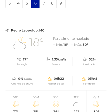
3
4
5
6
7
8
9
Pedro Leopoldo, MG
18°
Parcialmente nublado
Mín.
16°
Máx.
30°
17°
1.35km/h
52%
Sensação
Vento
Umidade
0%
06h22
05h41
(0mm)
Chance de chuva
Nascer do sol
Pôr do sol
SÁB
DOM
SEG
TER
QUA
33°
35°
36°
27°
30°