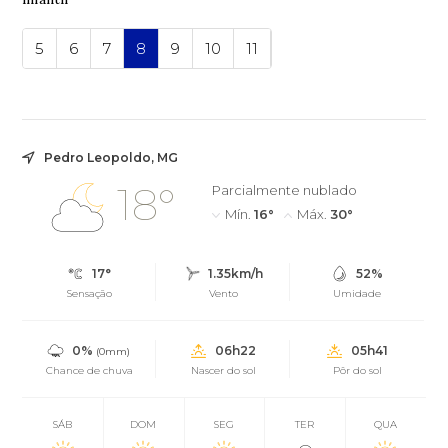
5
6
7
8
9
10
11
Pedro Leopoldo, MG
18°
Parcialmente nublado
Mín.
16°
Máx.
30°
17°
1.35km/h
52%
Sensação
Vento
Umidade
0%
06h22
05h41
(0mm)
Chance de chuva
Nascer do sol
Pôr do sol
SÁB
DOM
SEG
TER
QUA