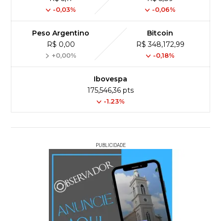
-0,03%
-0,06%
Peso Argentino
Bitcoin
R$ 0,00
R$ 348,172,99
+0,00%
-0,18%
Ibovespa
175,546,36 pts
-1.23%
PUBLICIDADE