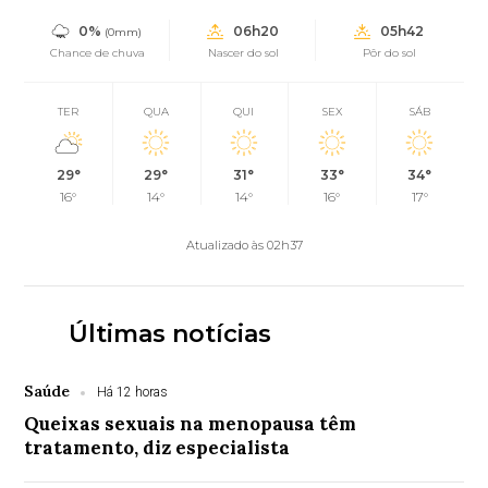
0%
06h20
05h42
(0mm)
Chance de chuva
Nascer do sol
Pôr do sol
TER
QUA
QUI
SEX
SÁB
29°
29°
31°
33°
34°
16°
14°
14°
16°
17°
Atualizado às 02h37
Últimas notícias
Saúde
Há 12 horas
Queixas sexuais na menopausa têm
tratamento, diz especialista