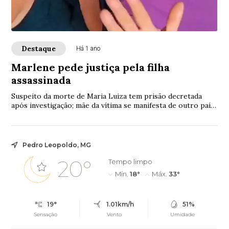
Destaque
Há 1 ano
Marlene pede justiça pela filha
assassinada
Suspeito da morte de Maria Luiza tem prisão decretada
após investigação; mãe da vítima se manifesta de outro país
pedindo justiça.
Pedro Leopoldo, MG
20°
Tempo limpo
Mín.
18°
Máx.
33°
19°
1.01km/h
51%
Sensação
Vento
Umidade