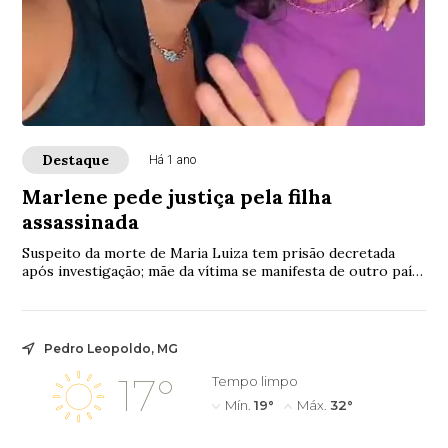
Destaque
Há 1 ano
Marlene pede justiça pela filha
assassinada
Suspeito da morte de Maria Luiza tem prisão decretada
após investigação; mãe da vítima se manifesta de outro país
pedindo justiça.
Pedro Leopoldo, MG
17°
Tempo limpo
Mín.
19°
Máx.
32°