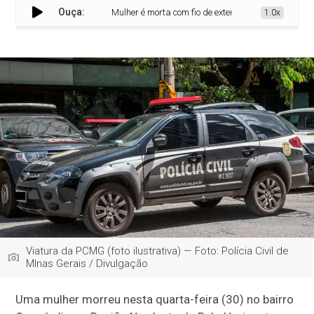
Ouça:
Mulher é morta com fio de extensão elétrica em BH; su
1.0x
Viatura da PCMG (foto ilustrativa) — Foto: Polícia Civil de
MInas Gerais / Divulgação
Uma mulher morreu nesta quarta-feira (30) no bairro