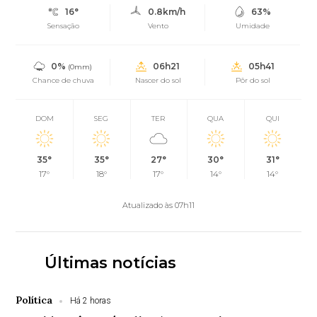
16°
0.8km/h
63%
Sensação
Vento
Umidade
0%
06h21
05h41
(0mm)
Chance de chuva
Nascer do sol
Pôr do sol
DOM
SEG
TER
QUA
QUI
35°
35°
27°
30°
31°
17°
18°
17°
14°
14°
Atualizado às 07h11
Últimas notícias
Política
Há 2 horas