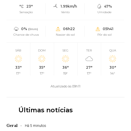
23°
1.99km/h
47%
Sensação
Vento
Umidade
0%
06h22
05h41
(0mm)
Chance de chuva
Nascer do sol
Pôr do sol
SÁB
DOM
SEG
TER
QUA
33°
35°
36°
27°
30°
17°
17°
19°
17°
14°
Atualizado às 09h11
Últimas notícias
Geral
Há 5 minutos