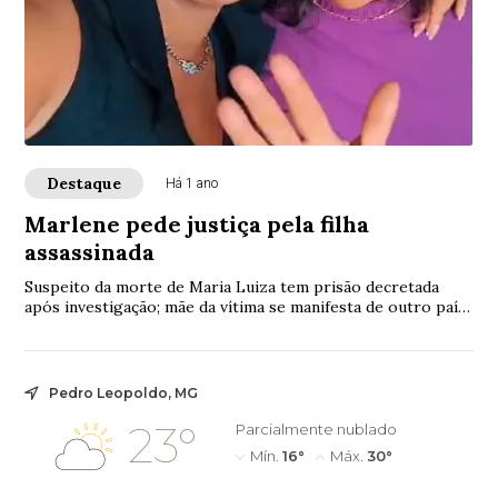
Destaque
Há 1 ano
Marlene pede justiça pela filha
assassinada
Suspeito da morte de Maria Luiza tem prisão decretada
após investigação; mãe da vítima se manifesta de outro país
pedindo justiça.
Pedro Leopoldo, MG
23°
Parcialmente nublado
Mín.
16°
Máx.
30°